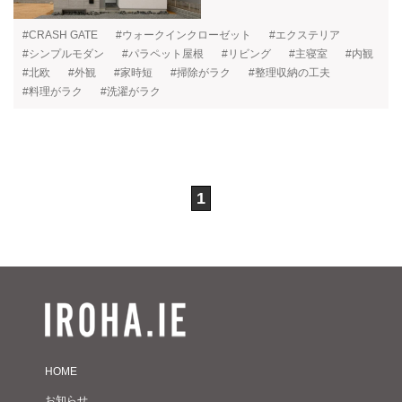
#CRASH GATE
#ウォークインクローゼット
#エクステリア
#シンプルモダン
#パラペット屋根
#リビング
#主寝室
#内観
#北欧
#外観
#家時短
#掃除がラク
#整理収納の工夫
#料理がラク
#洗濯がラク
1
HOME
お知らせ