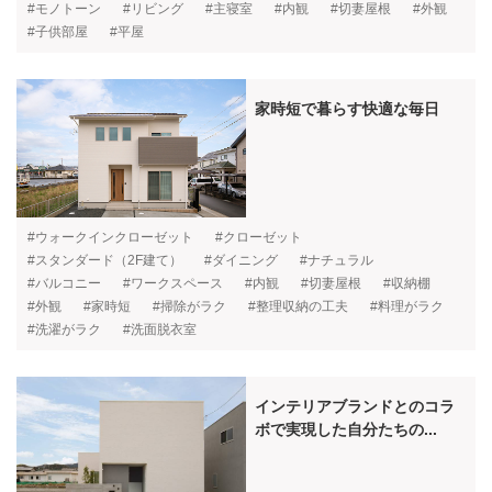
#モノトーン
#リビング
#主寝室
#内観
#切妻屋根
#外観
#子供部屋
#平屋
家時短で暮らす快適な毎日
#ウォークインクローゼット
#クローゼット
#スタンダード（2F建て）
#ダイニング
#ナチュラル
#バルコニー
#ワークスペース
#内観
#切妻屋根
#収納棚
#外観
#家時短
#掃除がラク
#整理収納の工夫
#料理がラク
#洗濯がラク
#洗面脱衣室
インテリアブランドとのコラ
ボで実現した自分たちの...