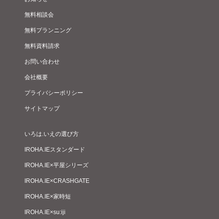
無料相談会
無料プランニング
無料資料請求
お問い合わせ
会社概要
プライバシーポリシー
サイトマップ
いろは.いえの選び方
IROHA.IEスタンダード
IROHA.IE×平屋シリーズ
IROHA.IE×CRASHGATE
IROHA.IE×家時短
IROHA.IE×su:iji