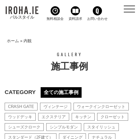
toggl
navig
パルスタイル
無料相談会
資料請求
お問い合わせ
ホーム
»
内観
GALLERY
施工事例
CATEGORY
全ての施工事例
CRASH GATE
ヴィンテージ
ウォークインクローゼット
ウッドデッキ
エクステリア
キッチン
クローゼット
シューズクローク
シンプルモダン
スタイリッシュ
スタンダード（2F建て）
ダイニング
ナチュラル