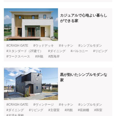
カジュアルで心地よい暮らし
ができる家
#CRASH GATE
#ウッドデッキ
#キッチン
#シンプルモダン
#スタンダード（2F建て）
#ダイニング
#バルコニー
#リビング
#ワークスペース
#外観
#西海岸
黒が効いたシンプルモダンな
家
#CRASH GATE
#ヴィンテージ
#キッチン
#シンプルモダン
#ダイニング
#リビング
#主寝室
#内観
#収納棚
#和室
#片流れ屋根