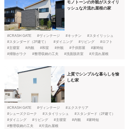
モノトーンの外観がスタイリ
ッシュな片流れ屋根の家
#CRASH GATE
#ヴィンテージ
#キッチン
#スタイリッシュ
#スタンダード（2F建て）
#ダイニング
#リビング
#ロフト
#主寝室
#内観
#和室
#外観
#子供部屋
#家時短
#掃除がラク
#整理収納の工夫
#洗面脱衣室
#片流れ屋根
上質でシンプルな暮らしを愉
しむ家
#CRASH GATE
#ヴィンテージ
#エクステリア
#シューズクローク
#スタイリッシュ
#スタンダード（2F建て）
#ダイニング
#リビング
#主寝室
#内観
#家時短
#整理収納の工夫
#片流れ屋根