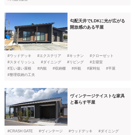
勾配天井でLDKに光が広がる
開放感のある平屋
#ウッドデッキ
#エクステリア
#キッチン
#クローゼット
#スタイリッシュ
#ダイニング
#リビング
#主寝室
#互い違い屋根
#内観
#収納棚
#外観
#家時短
#平屋
#整理収納の工夫
ヴィンテージテイストな家具
と暮らす平屋
#CRASH GATE
#ヴィンテージ
#ウッドデッキ
#ダイニング