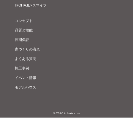
IROHA.IE×スマイフ
コンセプト
品質と性能
長期保証
家づくりの流れ
よくある質問
施工事例
イベント情報
モデルハウス
© 2020 irohaie.com