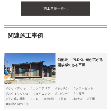
施工事例一覧へ
関連施工事例
勾配天井でLDKに光が広がる
開放感のある平屋
#ウッドデッキ
#エクステリア
#キッチン
#クローゼット
#スタイリッシュ
#ダイニング
#リビング
#主寝室
#互い違い屋根
#内観
#収納棚
#外観
#家時短
#平屋
#整理収納の工夫