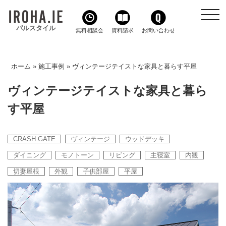
toggl
navig
パルスタイル
無料相談会
資料請求
お問い合わせ
ホーム
»
施工事例
»
ヴィンテージテイストな家具と暮らす平屋
ヴィンテージテイストな家具と暮ら
す平屋
CRASH GATE
ヴィンテージ
ウッドデッキ
ダイニング
モノトーン
リビング
主寝室
内観
切妻屋根
外観
子供部屋
平屋