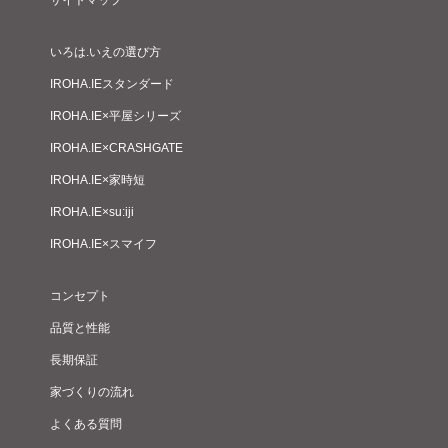
サイトマップ
いろは.いえの選び方
IROHA.IEスタンダード
IROHA.IE×平屋シリーズ
IROHA.IE×CRASHGATE
IROHA.IE×家時短
IROHA.IE×su:iji
IROHA.IE×スマイフ
コンセプト
品質と性能
長期保証
家づくりの流れ
よくある質問