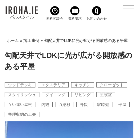
toggl
navig
パルスタイル
無料相談会
資料請求
お問い合わせ
ホーム
»
施工事例
»
勾配天井でLDKに光が広がる開放感のある平屋
勾配天井でLDKに光が広がる開放感の
ある平屋
ウッドデッキ
エクステリア
キッチン
クローゼット
スタイリッシュ
ダイニング
リビング
主寝室
互い違い屋根
内観
収納棚
外観
家時短
平屋
整理収納の工夫