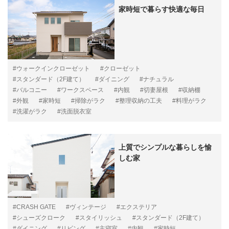
家時短で暮らす快適な毎日
#ウォークインクローゼット
#クローゼット
#スタンダード（2F建て）
#ダイニング
#ナチュラル
#バルコニー
#ワークスペース
#内観
#切妻屋根
#収納棚
#外観
#家時短
#掃除がラク
#整理収納の工夫
#料理がラク
#洗濯がラク
#洗面脱衣室
上質でシンプルな暮らしを愉
しむ家
#CRASH GATE
#ヴィンテージ
#エクステリア
#シューズクローク
#スタイリッシュ
#スタンダード（2F建て）
#ダイニング
#リビング
#主寝室
#内観
#家時短