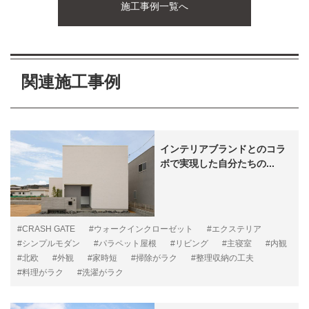
施工事例一覧へ
関連施工事例
インテリアブランドとのコラ
ボで実現した自分たちの...
#CRASH GATE
#ウォークインクローゼット
#エクステリア
#シンプルモダン
#パラペット屋根
#リビング
#主寝室
#内観
#北欧
#外観
#家時短
#掃除がラク
#整理収納の工夫
#料理がラク
#洗濯がラク