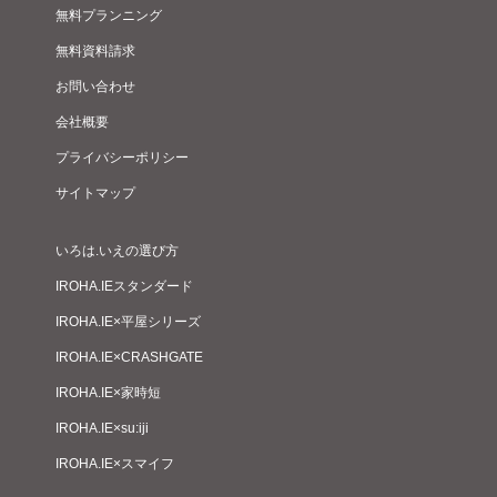
無料プランニング
無料資料請求
お問い合わせ
会社概要
プライバシーポリシー
サイトマップ
いろは.いえの選び方
IROHA.IEスタンダード
IROHA.IE×平屋シリーズ
IROHA.IE×CRASHGATE
IROHA.IE×家時短
IROHA.IE×su:iji
IROHA.IE×スマイフ